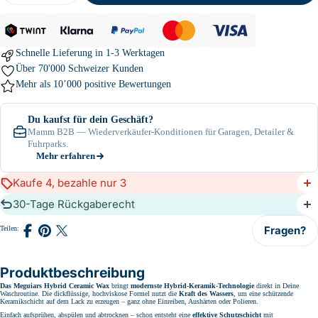
Schnelle Lieferung in 1-3 Werktagen
Über 70'000 Schweizer Kunden
Mehr als
10’000
positive Bewertungen
Du kaufst für dein Geschäft?
Mamm B2B — Wiederverkäufer-Konditionen für Garagen, Detailer &
Fuhrparks.
Mehr erfahren
Kaufe 4, bezahle nur 3
30-Tage Rückgaberecht
Fragen?
Teilen:
Auf
Auf
Teilen
Facebook
Pinterest
auf
teilen
teilen
X
(Twitter)
Produktbeschreibung
Das Meguiars Hybrid Ceramic Wax
bringt
modernste Hybrid-Keramik-Technologie
direkt in Deine
Waschroutine. Die dickflüssige, hochviskose Formel nutzt die
Kraft des Wassers
, um eine schützende
Keramikschicht auf dem Lack zu erzeugen – ganz ohne Einreiben, Aushärten oder Polieren.
Einfach aufsprühen, abspülen und abtrocknen – schon entsteht eine
effektive Schutzschicht
mit