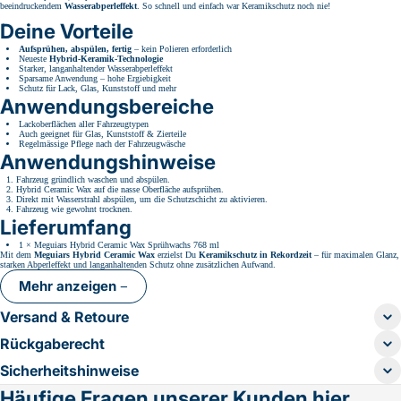
beeindruckendem
Wasserabperleffekt
. So schnell und einfach war Keramikschutz noch nie!
Deine Vorteile
Aufsprühen, abspülen, fertig
– kein Polieren erforderlich
Neueste
Hybrid-Keramik-Technologie
Starker, langanhaltender Wasserabperleffekt
Sparsame Anwendung – hohe Ergiebigkeit
Schutz für Lack, Glas, Kunststoff und mehr
Anwendungsbereiche
Lackoberflächen aller Fahrzeugtypen
Auch geeignet für Glas, Kunststoff & Zierteile
Regelmässige Pflege nach der Fahrzeugwäsche
Anwendungshinweise
Fahrzeug gründlich waschen und abspülen.
Hybrid Ceramic Wax auf die nasse Oberfläche aufsprühen.
Direkt mit Wasserstrahl abspülen, um die Schutzschicht zu aktivieren.
Fahrzeug wie gewohnt trocknen.
Lieferumfang
1 × Meguiars Hybrid Ceramic Wax Sprühwachs 768 ml
Mit dem
Meguiars Hybrid Ceramic Wax
erzielst Du
Keramikschutz in Rekordzeit
– für maximalen Glanz,
starken Abperleffekt und langanhaltenden Schutz ohne zusätzlichen Aufwand.
Mehr anzeigen
Versand & Retoure
Rückgaberecht
Sicherheitshinweise
Häufige Fragen unserer Kunden hier