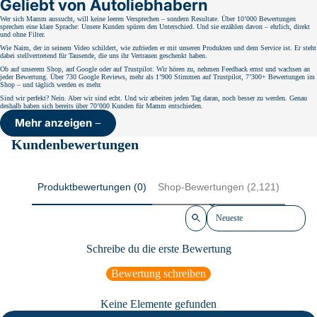
Geliebt von Autoliebhabern
Wer sich Mamm aussucht, will keine leeren Versprechen – sondern Resultate. Über 10’000 Bewertungen
sprechen eine klare Sprache: Unsere Kunden spüren den Unterschied. Und sie erzählen davon – ehrlich, direkt
und ohne Filter.
Wie Naim, der in seinem Video schildert, wie zufrieden er mit unseren Produkten und dem Service ist. Er steht
dabei stellvertretend für Tausende, die uns ihr Vertrauen geschenkt haben.
Ob auf unserem Shop, auf Google oder auf Trustpilot: Wir hören zu, nehmen Feedback ernst und wachsen an
jeder Bewertung. Über 730 Google Reviews, mehr als 1’900 Stimmen auf Trustpilot, 7’300+ Bewertungen im
Shop – und täglich werden es mehr.
Sind wir perfekt? Nein. Aber wir sind echt. Und wir arbeiten jeden Tag daran, noch besser zu werden. Genau
deshalb haben sich bereits über 70’000 Kunden für Mamm entschieden.
Mehr anzeigen
Kundenbewertungen
Produktbewertungen (0)
Shop-Bewertungen (2,121)
Sort reviews by
Schreibe du die erste Bewertung
Bewertung schreiben
Keine Elemente gefunden