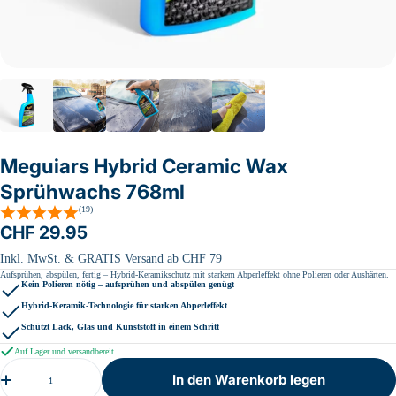
Meguiars Hybrid Ceramic Wax
Sprühwachs 768ml
Bewertungen
(19)
Regulärer
CHF 29.95
Preis
Inkl. MwSt. & GRATIS Versand ab CHF 79
Aufsprühen, abspülen, fertig – Hybrid-Keramikschutz mit starkem Abperleffekt ohne Polieren oder Aushärten.
Kein Polieren nötig – aufsprühen und abspülen genügt
Hybrid-Keramik-Technologie für starken Abperleffekt
Schützt Lack, Glas und Kunststoff in einem Schritt
Auf Lager und versandbereit
Menge
In den Warenkorb legen