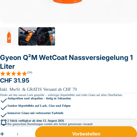
Gyeon Q²M WetCoat Nassversiegelung 1
Liter
Bewertungen
(34)
Regulärer
CHF 31.95
Preis
Inkl. MwSt. & GRATIS Versand ab CHF 79
Direkt auf den nassen Lack gesprüht – sofortiger Abperleffekt und tiefer Glanz auf allen Oberflächen.
Aufsprühen und abspülen – fertig in Sekunden
Starker Abperleffekt auf Lack, Glas und Felgen
Intensiver Glanz mit verbesserter Farbtiefe
2
Stück verfügbar ab dem
13. August 2026
Bei gemischten Bestellungen werden alle Artikel gemeinsam versandt.
Menge
Vorbestellen