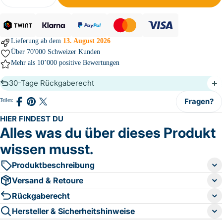
Lieferung ab dem
13. August 2026
Über 70'000 Schweizer Kunden
Mehr als
10’000
positive Bewertungen
30-Tage Rückgaberecht
Fragen?
Teilen:
Auf
Auf
Teilen
Facebook
Pinterest
auf
teilen
teilen
X
HIER FINDEST DU
(Twitter)
Alles was du über dieses Produkt
wissen musst.
Produktbeschreibung
Versand & Retoure
Rückgaberecht
Hersteller & Sicherheitshinweise