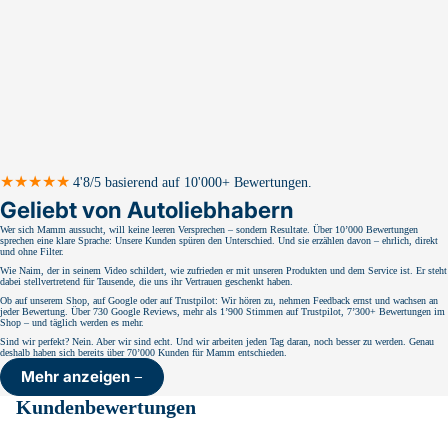
★★★★★
4'8/5 basierend auf 10'000+ Bewertungen.
Geliebt von Autoliebhabern
Wer sich Mamm aussucht, will keine leeren Versprechen – sondern Resultate. Über 10’000 Bewertungen
sprechen eine klare Sprache: Unsere Kunden spüren den Unterschied. Und sie erzählen davon – ehrlich, direkt
und ohne Filter.
Wie Naim, der in seinem Video schildert, wie zufrieden er mit unseren Produkten und dem Service ist. Er steht
dabei stellvertretend für Tausende, die uns ihr Vertrauen geschenkt haben.
Ob auf unserem Shop, auf Google oder auf Trustpilot: Wir hören zu, nehmen Feedback ernst und wachsen an
jeder Bewertung. Über 730 Google Reviews, mehr als 1’900 Stimmen auf Trustpilot, 7’300+ Bewertungen im
Shop – und täglich werden es mehr.
Sind wir perfekt? Nein. Aber wir sind echt. Und wir arbeiten jeden Tag daran, noch besser zu werden. Genau
deshalb haben sich bereits über 70’000 Kunden für Mamm entschieden.
Mehr anzeigen
Kundenbewertungen