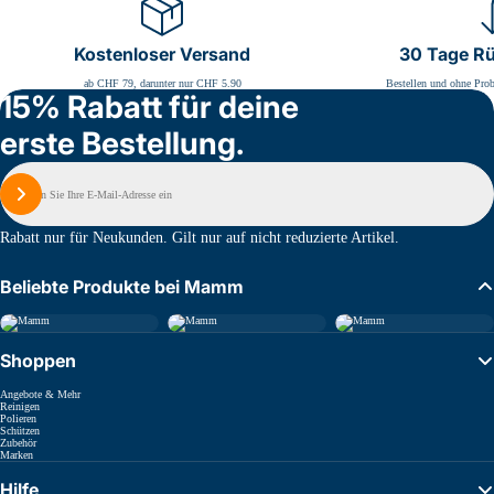
Kostenloser Versand
30 Tage R
ab CHF 79, darunter nur CHF 5.90
Bestellen und ohne Prob
15% Rabatt für deine
erste Bestellung.
E-
Mail
Melden Sie sich an
Rabatt nur für Neukunden. Gilt nur auf nicht reduzierte Artikel.
Beliebte Produkte bei Mamm
Shoppen
Angebote & Mehr
Reinigen
Polieren
Schützen
Zubehör
Marken
Hilfe