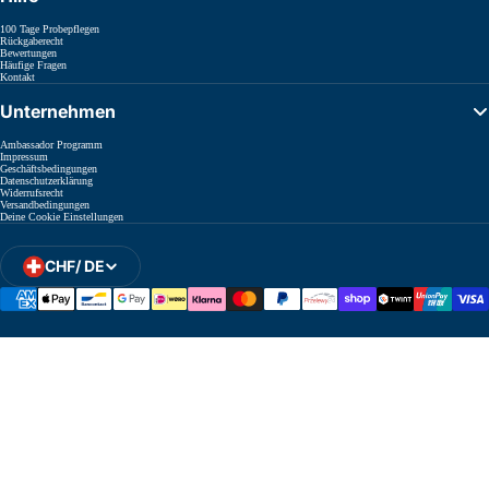
100 Tage Probepflegen
Rückgaberecht
Bewertungen
Häufige Fragen
Kontakt
Unternehmen
Ambassador Programm
Impressum
Geschäftsbedingungen
Datenschutzerklärung
Widerrufsrecht
Versandbedingungen
Deine Cookie Einstellungen
CHF
/
DE
Regions- und Sprachauswahl öffnen